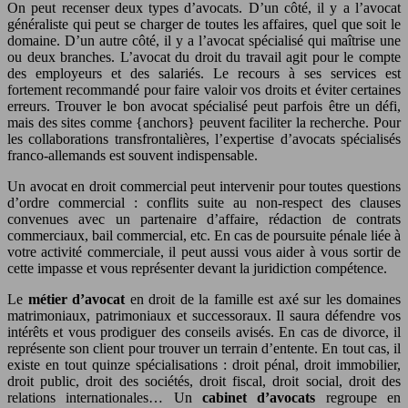
On peut recenser deux types d’avocats. D’un côté, il y a l’avocat
généraliste qui peut se charger de toutes les affaires, quel que soit le
domaine. D’un autre côté, il y a l’avocat spécialisé qui maîtrise une
ou deux branches. L’avocat du droit du travail agit pour le compte
des employeurs et des salariés. Le recours à ses services est
fortement recommandé pour faire valoir vos droits et éviter certaines
erreurs. Trouver le bon avocat spécialisé peut parfois être un défi,
mais des sites comme {anchors} peuvent faciliter la recherche. Pour
les collaborations transfrontalières, l’expertise d’avocats spécialisés
franco-allemands est souvent indispensable.
Un avocat en droit commercial peut intervenir pour toutes questions
d’ordre commercial : conflits suite au non-respect des clauses
convenues avec un partenaire d’affaire, rédaction de contrats
commerciaux, bail commercial, etc. En cas de poursuite pénale liée à
votre activité commerciale, il peut aussi vous aider à vous sortir de
cette impasse et vous représenter devant la juridiction compétence.
Le
métier d’avocat
en droit de la famille est axé sur les domaines
matrimoniaux, patrimoniaux et successoraux. Il saura défendre vos
intérêts et vous prodiguer des conseils avisés. En cas de divorce, il
représente son client pour trouver un terrain d’entente. En tout cas, il
existe en tout quinze spécialisations : droit pénal, droit immobilier,
droit public, droit des sociétés, droit fiscal, droit social, droit des
relations internationales… Un
cabinet d’avocats
regroupe en